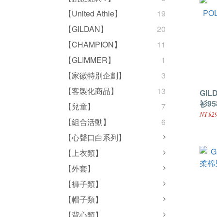
【United Athle】
19
【GILDAN】
20
【CHAMPION】
11
【GLIMMER】
1
【家徽特別企劃】
3
【客製化商品】
13
GI
衫95
【兒童】
7
NT$29
【組合活動】
6
【心聲口白系列】
【上衣類】
【外套】
【褲子類】
【帽子類】
【背心類】