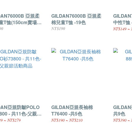
DAN76000B 亞規柔
GILDAN76000B 亞規柔
GILDA
T恤(150cm賣場)
棉兒童T恤 -19色
中性T恤 
色
90
NT$190
NT$149 ~ 
LDAN亞規防皺POLO
GILDAN亞規長袖棉
GILDAN
800 - 共11色-父親節
T76400 -共5色
共9色
商品
9 ~ NT$279
NT$190 ~ NT$210
NT$390 ~ 