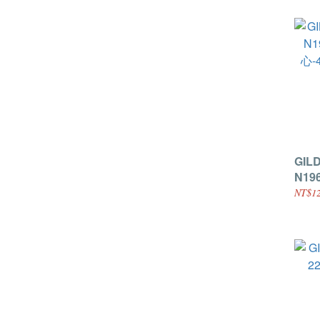
GILD
N196 率性街頭無
心-
NT$12