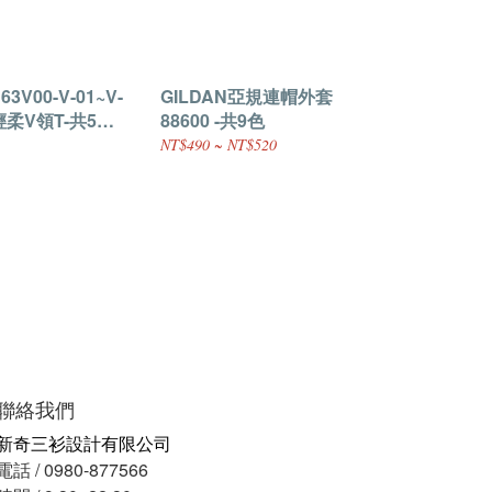
63V00-V-01~V-
GILDAN亞規連帽外套
輕柔V領T-共5色-
88600 -共9色
NT$490 ~ NT$520
聯絡我們
新奇三衫設計有限公司
電話 / 0980-877566