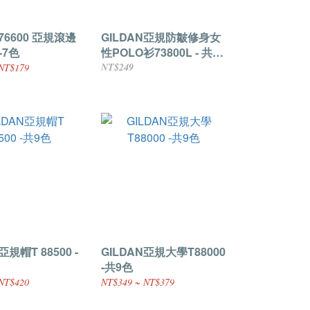
N76600 亞規滾邊
GILDAN亞規防皺修身女
-7色
性POLO衫73800L - 共8
色
NT$249
NT$179
亞規帽T 88500 -
GILDAN亞規大學T88000
-共9色
NT$420
NT$349 ~ NT$379