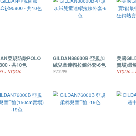
LDAN亞規防皺POLO
GILDAN88600B-亞規加
美國GILD
800 - 共10色
絨兒童連帽拉鍊外套-6色
賣場)最暢
狂銷熱賣中-
NT$490
0 ~ NT$320
NT$120 ~ 
號