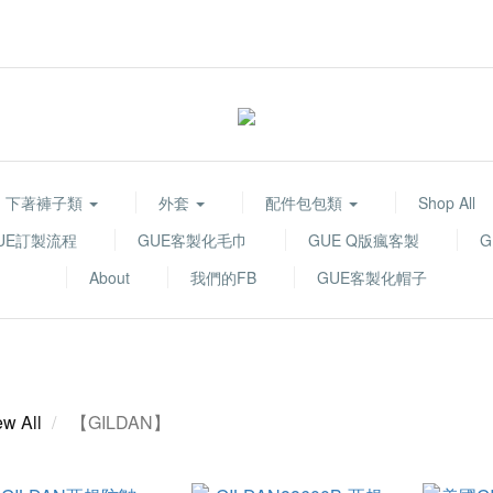
下著褲子類
外套
配件包包類
Shop All
UE訂製流程
GUE客製化毛巾
GUE Q版瘋客製
About
我們的FB
GUE客製化帽子
ew All
【GILDAN】