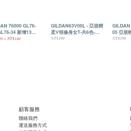
AN 76000 GL76-
GILDAN63V00L - 亞規輕
GILDAN 
GL76-34 新增13
柔V領修身女T-共6色-
05 亞規
3色
S~XLGL63VL-01 ~
XS~2L
NT$190
NT$190
0 ~ NT$140
GL63VL-06
顧客服務
聯絡我們
運送服務方式