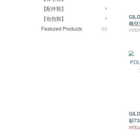
【配件類】
GIL
【包包類】
棉兒童
Featured Products
33
-19
NT$1
GI
衫73
活動
NT$24