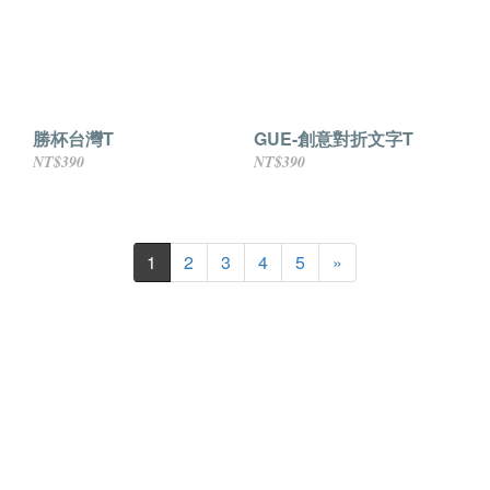
勝杯台灣T
GUE-創意對折文字T
NT$390
NT$390
1
2
3
4
5
»