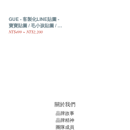
GUE - 客製化LINE貼圖 -
寶寶貼圖 / 毛小孩貼圖 / 情
侶貼圖
NT$499 ~ NT$2,200
關於我們
品牌故事
品牌精神
團隊成員