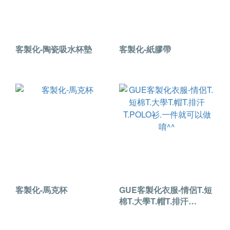
客製化-陶瓷吸水杯墊
客製化-紙膠帶
客製化-馬克杯
GUE客製化衣服-情侶T.短
棉T.大學T.帽T.排汗
T.POLO衫.一件就可以做
唷^^