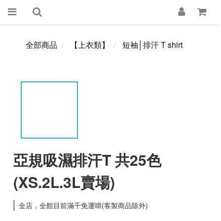
全部商品
【上衣類】
短袖│排汗 T shirt
亞規吸濕排汗T 共25色
(XS.2L.3L賣場)
全店，全館目前滿千免運唷(客製商品除外)