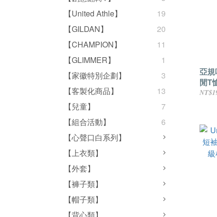
【United Athle】
19
【GILDAN】
20
【CHAMPION】
11
【GLIMMER】
1
亞規
【家徽特別企劃】
3
閒T
【客製化商品】
13
NT$1
【兒童】
7
【組合活動】
6
【心聲口白系列】
【上衣類】
【外套】
【褲子類】
【帽子類】
【背心類】