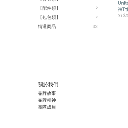
Uni
【配件類】
袖T恤
棉柔5
NT$1
【包包類】
精選商品
33
關於我們
品牌故事
品牌精神
團隊成員