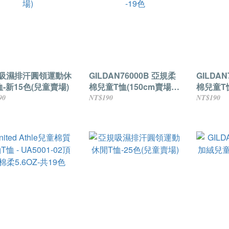
吸濕排汗圓領運動休
GILDAN76000B 亞規柔
GILDAN
恤-新15色(兒童賣場)
棉兒童T恤(150cm賣場)
棉兒童T恤
-19色
90
NT$190
NT$190