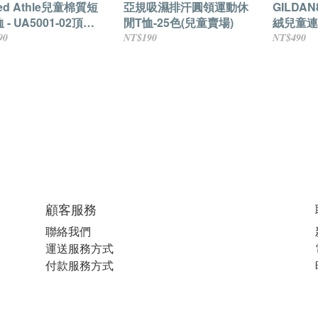
ted Athle兒童棉質短
亞規吸濕排汗圓領運動休
GILDA
 - UA5001-02頂級
閒T恤-25色(兒童賣場)
絨兒童連
.6OZ-共19色
90
NT$190
NT$490
顧客服務
聯絡我們
運送服務方式
付款服務方式