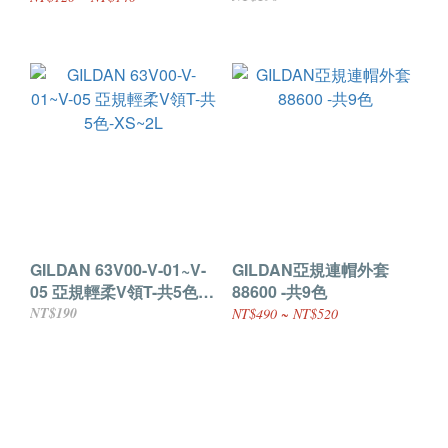
GL63VL-06
GILDAN 63V00-V-01~V-
GILDAN亞規連帽外套
05 亞規輕柔V領T-共5色-
88600 -共9色
XS~2L
NT$190
NT$490 ~ NT$520