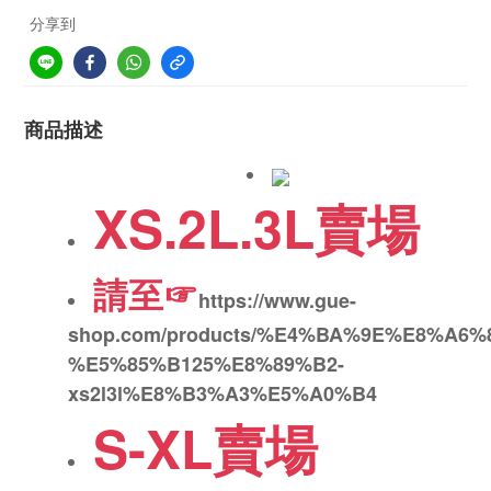
分享到
商品描述
XS.2L.3L賣場
請至☞
https://www.gue-
shop.com/products/%E4%BA%9E%E8%A
%E5%85%B125%E8%89%B2-
xs2l3l%E8%B3%A3%E5%A0%B4
S-XL賣場