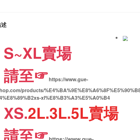
描述
S~XL賣場
請至☞
https://www.gue-
hop.com/products/%E4%BA%9E%E8%A6%8F%E5%90
4%E8%89%B2xs-xl%E8%B3%A3%E5%A0%B4
XS.
2L.3L.5L賣場
請至☞
https://www.gue-