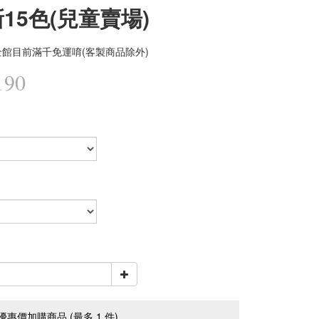
新15色(兒童賣場)
館目前滿千免運唷(客製商品除外)
190
優惠價加購商品
(最多 1 件)