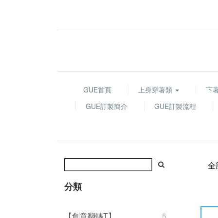
GUE首頁
上身穿著類
下
GUE訂製簡介
GUE訂製流程
全
分類
【創意翻轉T】
5