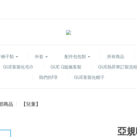
著褲子類
外套
配件包包類
所有商品
GUE客製化毛巾
GUE Q版瘋客製
GUE熱昇華訂製流
我們的FB
GUE客製化帽子
部商品
【兒童】
亞規