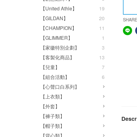
【United Athle】
19
【GILDAN】
20
SHAR
【CHAMPION】
11
【GLIMMER】
1
【家徽特別企劃】
3
【客製化商品】
13
【兒童】
7
【組合活動】
6
【心聲口白系列】
【上衣類】
【外套】
【褲子類】
Descr
【帽子類】
【背心類】