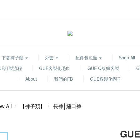
下著褲子類
外套
配件包包類
Shop All
UE訂製流程
GUE客製化毛巾
GUE Q版瘋客製
About
我們的FB
GUE客製化帽子
ew All
【褲子類】
長褲│縮口褲
GUE