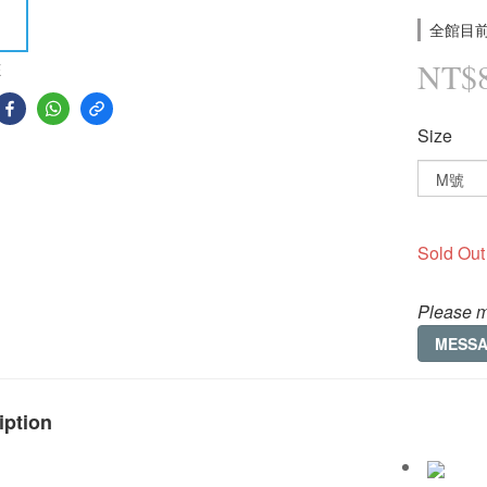
全館目前
NT$
E
Size
Sold Out
Please m
MESS
iption