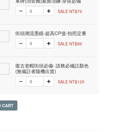
軍牌(消音圈)素面項鍊-穿搭必備
SALE NT$79
街頭潮流墨鏡-超高CP值-拍照定番
SALE NT$99
復古老帽街頭必備- 請務必備註顏色
(無備註者隨機出貨)
SALE NT$129
O CART