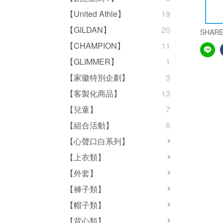
【United Athle】
19
【GILDAN】
20
SHAR
【CHAMPION】
11
【GLIMMER】
1
【家徽特別企劃】
3
【客製化商品】
13
【兒童】
7
【組合活動】
6
【心聲口白系列】
【上衣類】
【外套】
【褲子類】
【帽子類】
【背心類】