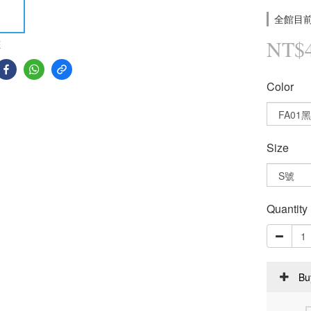
全館目前
NT$
E
Color
Size
Quantity
Bu