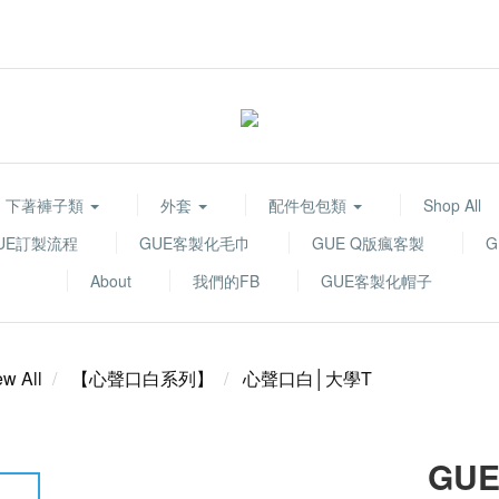
下著褲子類
外套
配件包包類
Shop All
UE訂製流程
GUE客製化毛巾
GUE Q版瘋客製
About
我們的FB
GUE客製化帽子
ew All
【心聲口白系列】
心聲口白│大學T
GU