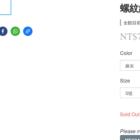
螺紋
E
全館目前
NT$
Color
Size
Sold Out
Please m