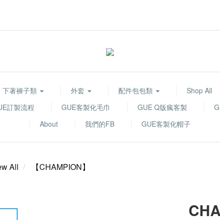
下著褲子類
外套
配件包包類
Shop All
UE訂製流程
GUE客製化毛巾
GUE Q版瘋客製
About
我們的FB
GUE客製化帽子
ew All
【CHAMPION】
CHA