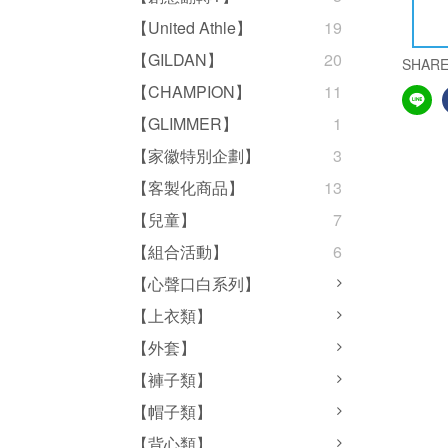
【United Athle】
19
【GILDAN】
20
SHAR
【CHAMPION】
11
【GLIMMER】
1
【家徽特別企劃】
3
【客製化商品】
13
【兒童】
7
【組合活動】
6
【心聲口白系列】
【上衣類】
【外套】
【褲子類】
【帽子類】
【背心類】