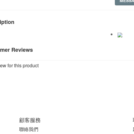
MESS
iption
mer Reviews
ew for this product
顧客服務
聯絡我們