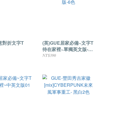
創意對折文字T
(英)GUE居家必備~文字T
待在家裡~單獨英文版-6
色
NT$390