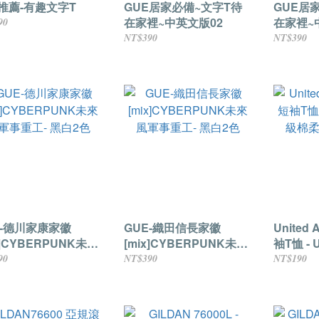
推薦-有趣文字T
GUE居家必備~文字T待
GUE居
在家裡~中英文版02
在家裡~
90
NT$390
NT$390
E-德川家康家徽
GUE-織田信長家徽
United
x]CYBERPUNK未來
[mix]CYBERPUNK未來
袖T恤 - 
事重工- 黑白2色
風軍事重工- 黑白2色
棉柔5.6
90
NT$390
NT$190