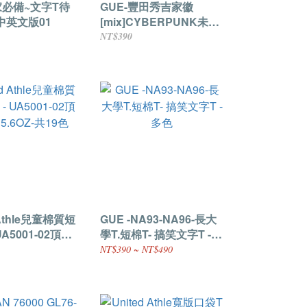
家必備~文字T待
GUE-豐田秀吉家徽
中英文版01
[mix]CYBERPUNK未來
風軍事重工- 黑白2色
NT$390
 Athle兒童棉質短
GUE -NA93-NA96-長大
UA5001-02頂級
學T.短棉T- 搞笑文字T -
OZ-共19色
多色
NT$390 ~ NT$490