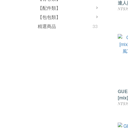
達人
【配件類】
NT$3
【包包類】
精選商品
33
GU
[mi
風軍
NT$3