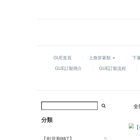
GUE首頁
上身穿著類
下
GUE訂製簡介
GUE訂製流程
全
分類
【創意翻轉T】
5