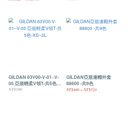
GL63VL-06
GILDAN 63V00-V-01~V-
GILDAN亞規連帽外套
05 亞規輕柔V領T-共5色-
88600 -共9色
XS~2L
NT$190
NT$490 ~ NT$520