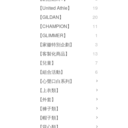
【United Athle】
19
【GILDAN】
20
【CHAMPION】
11
【GLIMMER】
1
【家徽特別企劃】
3
【客製化商品】
13
【兒童】
7
【組合活動】
6
【心聲口白系列】
【上衣類】
【外套】
【褲子類】
【帽子類】
【背心類】