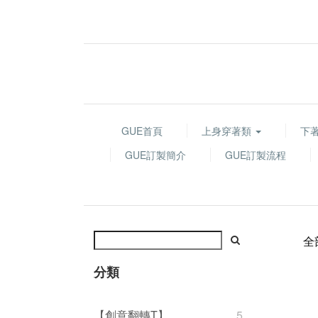
GUE首頁
上身穿著類
下
GUE訂製簡介
GUE訂製流程
全
分類
【創意翻轉T】
5