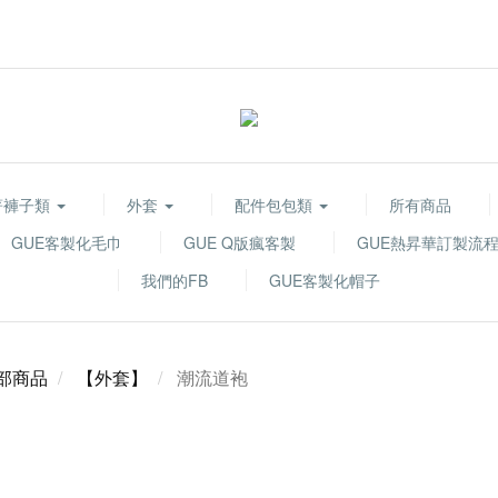
著褲子類
外套
配件包包類
所有商品
GUE客製化毛巾
GUE Q版瘋客製
GUE熱昇華訂製流
我們的FB
GUE客製化帽子
部商品
【外套】
潮流道袍