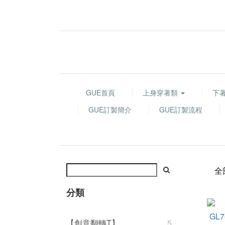
GUE首頁
上身穿著類
下
GUE訂製簡介
GUE訂製流程
全
分類
【創意翻轉T】
5