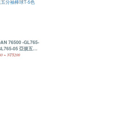
AN 76500 -GL765-
GL765-05 亞規五分
球T-5色
0 ~ NT$200