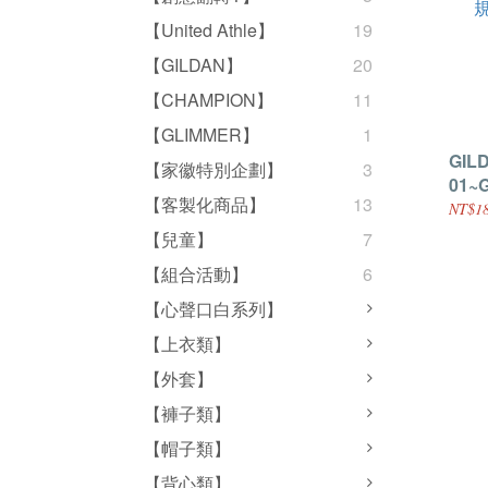
【United Athle】
19
【GILDAN】
20
【CHAMPION】
11
【GLIMMER】
1
GILD
【家徽特別企劃】
3
01~
【客製化商品】
13
袖棒
NT$18
【兒童】
7
【組合活動】
6
【心聲口白系列】
【上衣類】
【外套】
【褲子類】
【帽子類】
【背心類】