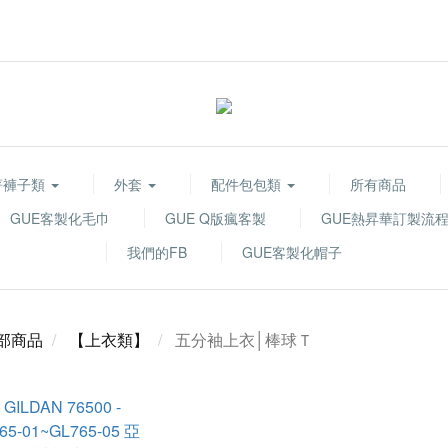
著褲子類
外套
配件包包類
所有商品
GUE客製化毛巾
GUE Q版瘋客製
GUE熱昇華訂製流
我們的FB
GUE客製化帽子
部商品
【上衣類】
五分袖上衣│棒球Ｔ