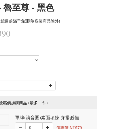
- 魯至尊 - 黑色
館目前滿千免運唷(客製商品除外)
390
優惠價加購商品
(最多 1 件)
軍牌(消音圈)素面項鍊-穿搭必備
優惠價 NT$79