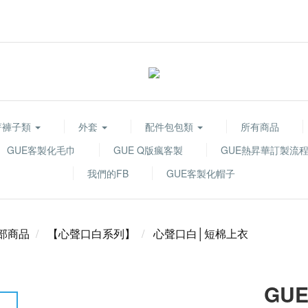
著褲子類
外套
配件包包類
所有商品
GUE客製化毛巾
GUE Q版瘋客製
GUE熱昇華訂製流
我們的FB
GUE客製化帽子
部商品
【心聲口白系列】
心聲口白│短棉上衣
GUE