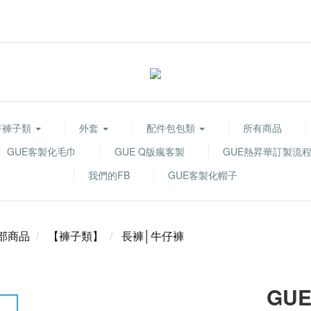
著褲子類
外套
配件包包類
所有商品
GUE客製化毛巾
GUE Q版瘋客製
GUE熱昇華訂製流
我們的FB
GUE客製化帽子
部商品
【褲子類】
長褲│牛仔褲
GUE