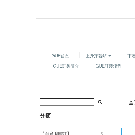
GUE首頁
上身穿著類
下
GUE訂製簡介
GUE訂製流程
全
分類
【創意翻轉T】
5