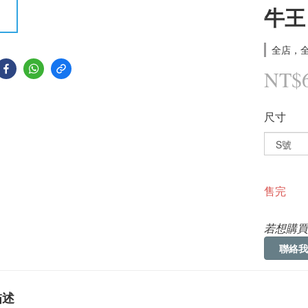
牛王
全店，全
NT$
尺寸
售完
若想購買
聯絡我
描述