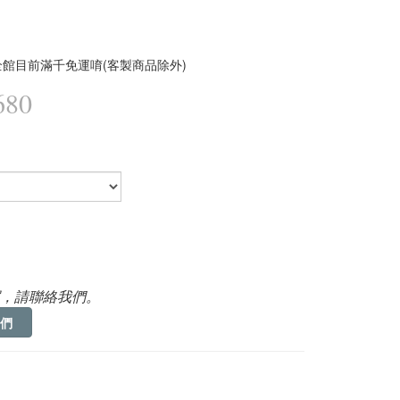
館目前滿千免運唷(客製商品除外)
680
，請聯絡我們。
們