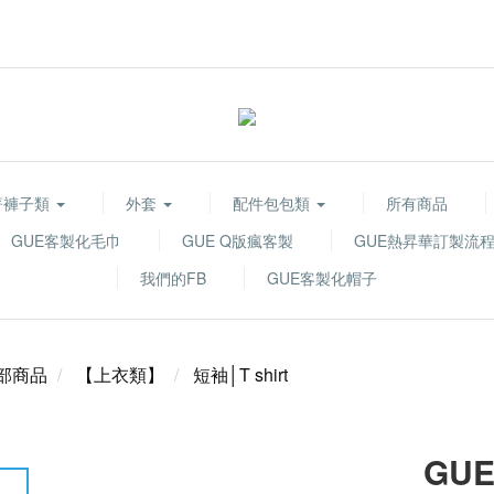
著褲子類
外套
配件包包類
所有商品
GUE客製化毛巾
GUE Q版瘋客製
GUE熱昇華訂製流
我們的FB
GUE客製化帽子
部商品
【上衣類】
短袖│T shirt
GUE