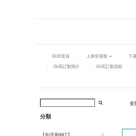
GUE首頁
上身穿著類
下
GUE訂製簡介
GUE訂製流程
全
分類
【創意翻轉T】
5