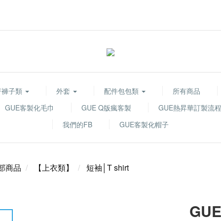
著褲子類
外套
配件包包類
所有商品
GUE客製化毛巾
GUE Q版瘋客製
GUE熱昇華訂製流
我們的FB
GUE客製化帽子
部商品
【上衣類】
短袖│T shirt
GUE