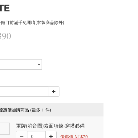
TE
館目前滿千免運唷(客製商品除外)
390
優惠價加購商品
(最多 1 件)
軍牌(消音圈)素面項鍊-穿搭必備
優惠價 NT$79