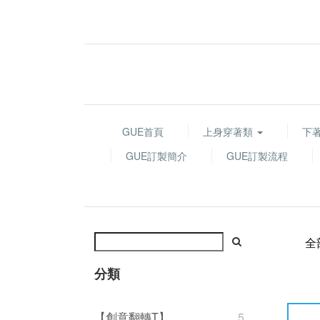
GUE首頁
上身穿著類
下
GUE訂製簡介
GUE訂製流程
全
分類
【創意翻轉T】
5