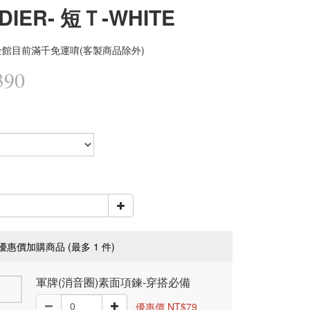
DIER- 短Ｔ-WHITE
館目前滿千免運唷(客製商品除外)
390
優惠價加購商品
(最多 1 件)
軍牌(消音圈)素面項鍊-穿搭必備
優惠價 NT$79