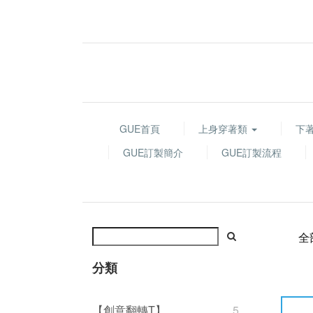
GUE首頁
上身穿著類
下
GUE訂製簡介
GUE訂製流程
全
分類
【創意翻轉T】
5