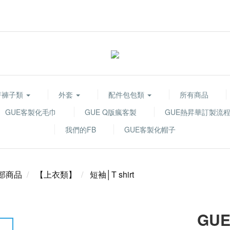
著褲子類
外套
配件包包類
所有商品
GUE客製化毛巾
GUE Q版瘋客製
GUE熱昇華訂製流
我們的FB
GUE客製化帽子
部商品
【上衣類】
短袖│T shirt
GUE