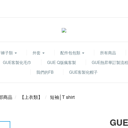
著褲子類
外套
配件包包類
所有商品
GUE客製化毛巾
GUE Q版瘋客製
GUE熱昇華訂製流
我們的FB
GUE客製化帽子
部商品
【上衣類】
短袖│T shirt
GUE