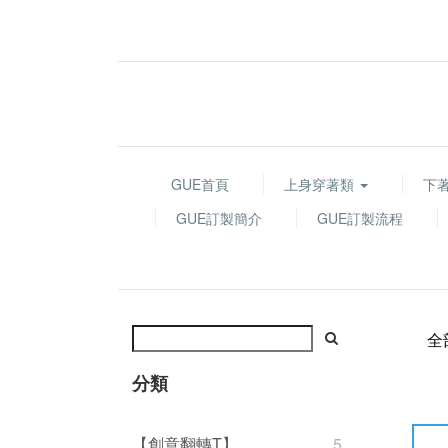
GUE首頁
上身穿著類
下
GUE訂製簡介
GUE訂製流程
全
分類
【創意翻轉T】
5