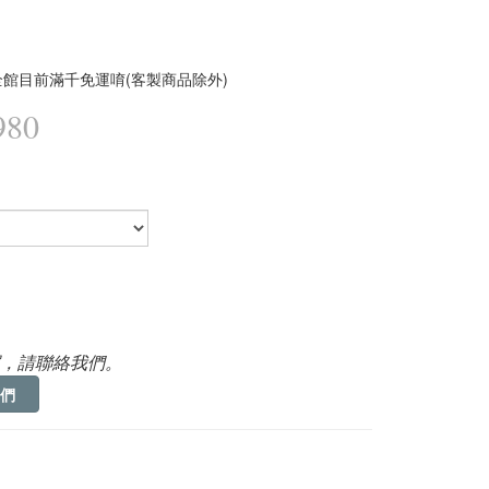
館目前滿千免運唷(客製商品除外)
980
，請聯絡我們。
們