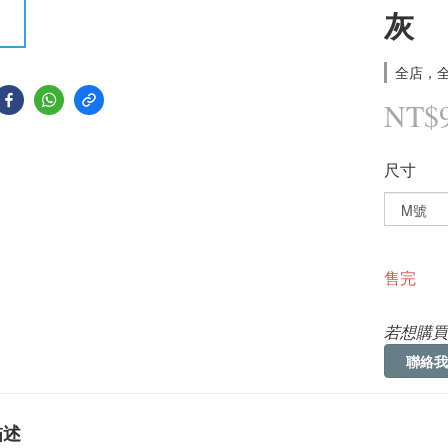
灰
全店，全
NT$
尺寸
售完
若想購買
聯絡我
描述