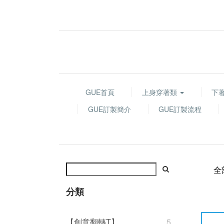
GUE首頁
上身穿著類
下
GUE訂製簡介
GUE訂製流程
全
分類
【創意翻轉T】
5