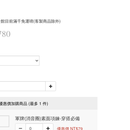
館目前滿千免運唷(客製商品除外)
780
優惠價加購商品
(最多 1 件)
軍牌(消音圈)素面項鍊-穿搭必備
優惠價 NT$79