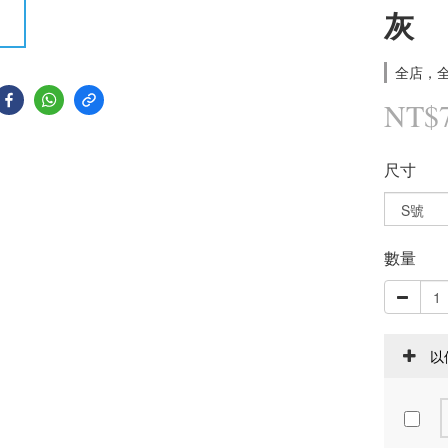
灰
全店，全
NT$
尺寸
數量
以