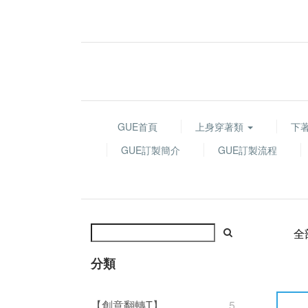
GUE首頁
上身穿著類
下
GUE訂製簡介
GUE訂製流程
全
分類
【創意翻轉T】
5