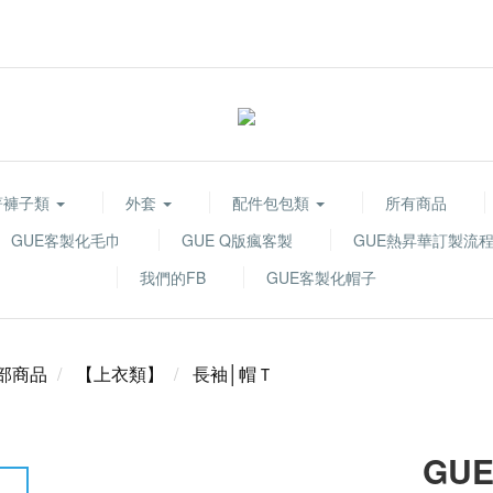
著褲子類
外套
配件包包類
所有商品
GUE客製化毛巾
GUE Q版瘋客製
GUE熱昇華訂製流
我們的FB
GUE客製化帽子
部商品
【上衣類】
長袖│帽Ｔ
GUE