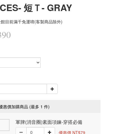
CES- 短Ｔ- GRAY
館目前滿千免運唷(客製商品除外)
390
優惠價加購商品
(最多 1 件)
軍牌(消音圈)素面項鍊-穿搭必備
優惠價 NT$79