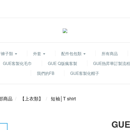
著褲子類
外套
配件包包類
所有商品
GUE客製化毛巾
GUE Q版瘋客製
GUE熱昇華訂製流
我們的FB
GUE客製化帽子
部商品
【上衣類】
短袖│T shirt
GUE