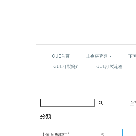
GUE首頁
上身穿著類
下
GUE訂製簡介
GUE訂製流程
全
分類
【創意翻轉T】
5